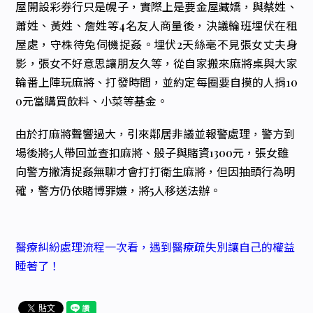
屋開設彩券行只是幌子，實際上是要金屋藏嬌，與蔡姓、
蕭姓、黃姓、詹姓等4名友人商量後，決議輪班埋伏在租
屋處，守株待兔伺機捉姦。埋伏2天絲毫不見張女丈夫身
影，張女不好意思讓朋友久等，從自家搬來麻將桌與大家
輪番上陣玩麻將、打發時間，並約定每圈要自摸的人捐10
0元當購買飲料、小菜等基金。
由於打麻將聲響過大，引來鄰居非議並報警處理，警方到
場後將5人帶回並查扣麻將、骰子與賭資1300元，張女雖
向警方撇清捉姦無聊才會打打衛生麻將，但因抽頭行為明
確，警方仍依賭博罪嫌，將5人移送法辦。
醫療糾紛處理流程一次看，遇到醫療疏失別讓自己的權益
睡著了！