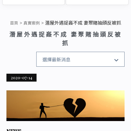
潛屋外遇捉姦不成 妻聚賭抽頭反被抓
首頁
真實案例
潛屋外遇捉姦不成 妻聚賭抽頭反被
抓
全部消息
選擇最新消息
真實案例
2020-07-14
徵信社
搬遷清運
企業