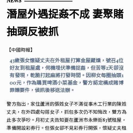
NEWS
潛屋外遇捉姦不成 妻聚賭
抽頭反被抓
【中國時報】
43歲張女懷疑丈夫在外租屋打算金屋藏嬌，號召4位
好友到租屋處，伺機埋伏準備捉姦，但苦等2天卻沒
有發現，乾脆打起麻將打發時間。因柳女每圈抽頭1
00元，作為購買啤酒小菜基金，警方認定構成賭博
罪嫌要件，偵訊後移送法辦。
警方指出，家住蘆洲的張姓女子不滿從事木工行業的陳姓
丈夫，在外四處勾搭女子，抓包多次仍不知悔改，雙方為
此多次爭吵。月初丈夫告知要在蘆洲市永樂街83號租屋，
準備開設彩券行。但張女卻不見彩券行開張，懷疑丈夫租