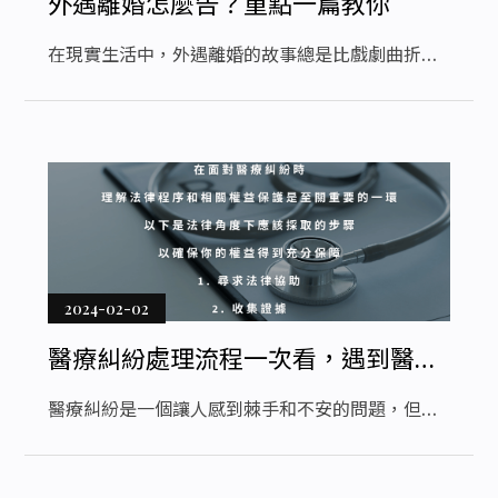
外遇離婚怎麼告？重點一篇教你
在現實生活中，外遇離婚的故事總是比戲劇曲折離
奇。當面臨離婚的抉擇時，如何保障自己的權益成
為最重要的考量。這篇文章將深入探討離婚外遇的
相關問題，包括財產分配、小孩監護權等，讓你在
面對外遇離婚時能夠更理性地處理。
2024-02-02
醫療糾紛處理流程一次看，遇到醫療
疏失別讓自己的權益睡著了！
醫療糾紛是一個讓人感到棘手和不安的問題，但了
解相關的處理流程是保護自己權益的第一步。在面
對醫療疏失時，我們不能讓自己的權益在沉睡中被