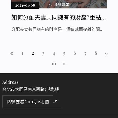
2024-01-08
如何分配夫妻共同擁有的財產?重點
一次看
分配夫妻共同擁有的財產是一個敏感而複雜的問
題，需要謹慎處理。選擇合適的夫妻財產制度並根
據具體情況制定合理的分配計劃是確保雙方權益的
重要一環。透過尊重、理解和協商，夫妻可以共同
1
2
3
4
5
6
7
8
9
制定一個公正合理的方案，為雙方的未來奠定穩固
10
的基礎。
Address
台北市大同區南京西路76號3樓
點擊查看Google地圖