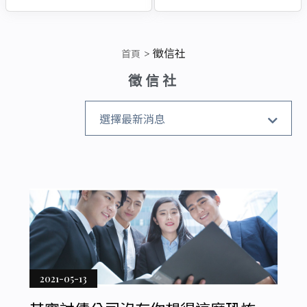
徵信社
首頁
徵信社
全部消息
選擇最新消息
真實案例
徵信社
搬遷清運
企業
2021-05-13