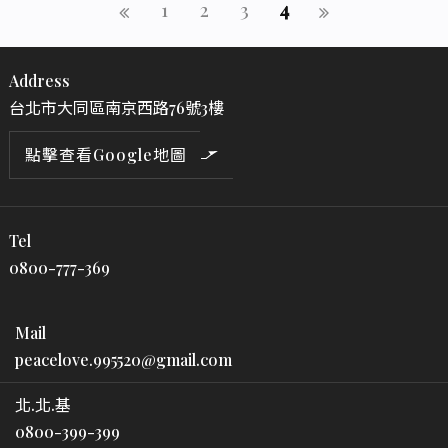
法律複雜性。讓離婚律師處理所有麻煩的事情通常
1
2
3
4
是任何一方的最佳選擇。 離婚律師通常是處理家庭
法的律師。他們專注於家庭事務的所有領域，並可
Address
以提供完善的法律顧問。雙方通常使用不同的離婚
台北市大同區南京西路76號3樓
律師來處理訴訟程序，這既安全又安全。離婚律師
應提供有關離婚程序以及以後可能出現的贍養費其
點擊查看Google地圖
他事項的出色建議。
Tel
0800-777-369
Mail
peacelove.995520@gmail.com
北.北.基
0800-399-399