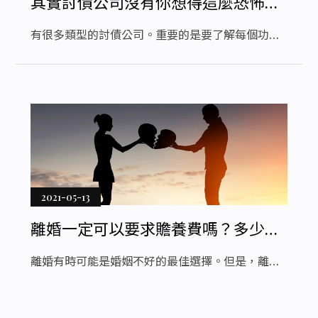
其實討債公司沒有你想得這麼恐怖！
聘請合法討債公司進行債務協商替你
有很多類型的討債公司。重要的是要了解每個功能
追回賬款
如何發揮作用，以便為您選擇最佳的債務協商過
程。 保證拖欠債務人會見討債公司以收債。無論是
收款部門還是第三方代理，收款代理都會處理債務
情況。他們負責檢查債務記錄，其中包括要支付的
債務，利息（如果有）和這些債務的期限。確實，
討債公司可以更輕鬆地代表債務人所欠的公司收債
進行債務協商。
2021-05-13
離婚一定可以要求贍養費嗎？多少才
是合理的呢？讓專業離婚律師幫您搞
離婚有時可能是婚姻不好的最佳選擇。但是，離婚
定
並非易事。該程序通常涉及許多與子女監護權，財
產，贍養費，子女撫養費以及其他此類問題有關的